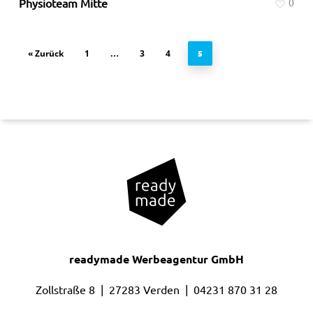
Physioteam Mitte
0
« Zurück
1
3
4
…
5
readymade Werbeagentur GmbH
Zollstraße 8 | 27283 Verden |
04231 870 31 28